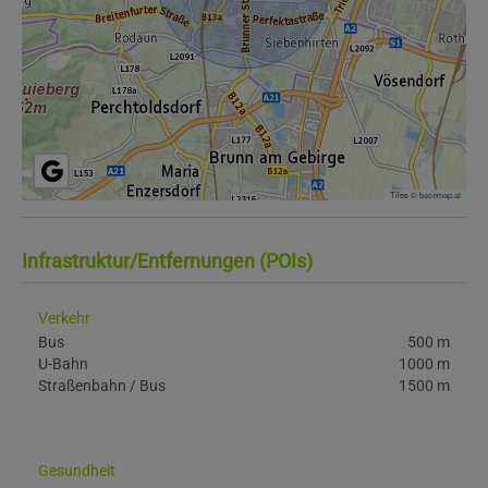
Tiles ©
basemap.at
Infrastruktur/Entfernungen (POIs)
Verkehr
Bus
500 m
U-Bahn
1000 m
Straßenbahn / Bus
1500 m
Gesundheit