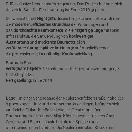
EUR exklusive Nebenkosten angesetzt. Das Projekt befindet sich
derzeit in Bau. Die Fertigstellung ist Ende 2019 geplant.
Die wesentlichen
Highlights
dieses Projekts sind unter anderem
die
modernen, effizienten Grundriss
der Wohnungen und
das
durchdachte Raumkonzept
, die
einzigartige Lage
mit toller
Infrastruktur, die Verwendung von
hochwertiger
Ausstattung
und
modernen Baumaterialien
,
verfügbare
Garagenplätze im Haus
(Kauf möglich) sowie
die
professionelle, treuhändige Kaufabwicklung
.
Status:
in Bau
verfügbare Objekte:
17 freifinanzierte Eigentumswohnungen, 8
KFZ-Stellplätze
Fertigstellung:
Ende 2019
Lage
- In einer Seitengasse der Neulerchenfelderstraße, nahe des
hippen Yppen Platz und Brunnenmarkts gelegen, befinden sich
zahlreiche Einkaufsmöglichkeiten in Gehdistanz: Der
Brunnenmarkt bietet unzählige Köstlichkeiten, frisches Obst,
Gemüse und Blumen sowie Lokale mit Speisen aus
unterschiedlichen Ländern. Die Neulerchenfelder Straße und