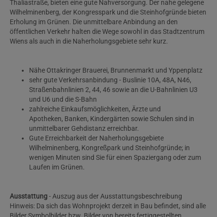
Thaliastraße, bieten eine gute Nahversorgung. Der nahe gelegene
Wilhelminenberg, der Kongresspark und die Steinhofgründe bieten
Erholung im Grünen. Die unmittelbare Anbindung an den
öffentlichen Verkehr halten die Wege sowohl in das Stadtzentrum
Wiens als auch in die Naherholungsgebiete sehr kurz.
Nähe Ottakringer Brauerei, Brunnenmarkt und Yppenplatz
sehr gute Verkehrsanbindung - Buslinie 10A, 48A, N46,
Straßenbahnlinien 2, 44, 46 sowie an die U-Bahnlinien U3
und U6 und die S-Bahn
zahlreiche Einkaufsmöglichkeiten, Ärzte und
Apotheken, Banken, Kindergärten sowie Schulen sind in
unmittelbarer Gehdistanz erreichbar.
Gute Erreichbarkeit der Naherholungsgebiete
Wilhelminenberg, Kongreßpark und Steinhofgründe; in
wenigen Minuten sind Sie für einen Spaziergang oder zum
Laufen im Grünen.
Ausstattung
- Auszug aus der Ausstattungsbeschreibung
Hinweis: Da sich das Wohnprojekt derzeit in Bau befindet, sind alle
Bilder Symbolbilder bzw. Bilder von bereits fertiggestellten