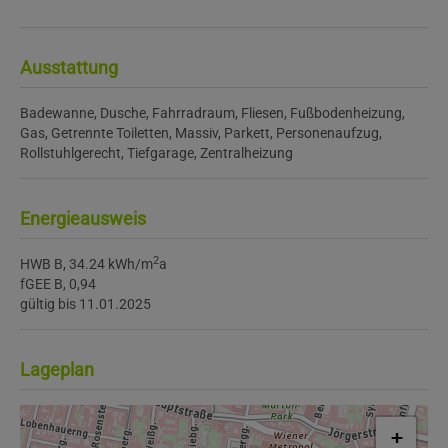
Ausstattung
Badewanne
Dusche
Fahrradraum
Fliesen
Fußbodenheizung
Gas
Getrennte Toiletten
Massiv
Parkett
Personenaufzug
Rollstuhlgerecht
Tiefgarage
Zentralheizung
Energieausweis
2
HWB
B, 34.24 kWh/m
a
fGEE
B, 0,94
gültig bis
11.01.2025
Lageplan
+