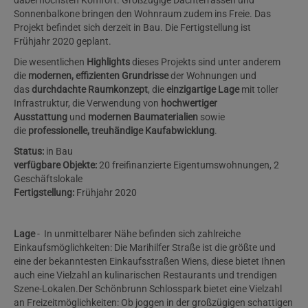
dabei höchsten Komfort. Großzügige Dachterrassen und
Sonnenbalkone bringen den Wohnraum zudem ins Freie. Das
Projekt befindet sich derzeit in Bau. Die Fertigstellung ist
Frühjahr 2020 geplant.
Die wesentlichen
Highlights
dieses Projekts sind unter anderem
die
modernen, effizienten Grundrisse
der Wohnungen und
das
durchdachte Raumkonzept
, die
einzigartige Lage
mit toller
Infrastruktur, die Verwendung von
hochwertiger
Ausstattung
und
modernen Baumaterialien
sowie
die
professionelle, treuhändige Kaufabwicklung
.
Status:
in Bau
verfügbare Objekte:
20 freifinanzierte Eigentumswohnungen, 2
Geschäftslokale
Fertigstellung:
Frühjahr 2020
Lage
- In unmittelbarer Nähe befinden sich zahlreiche
Einkaufsmöglichkeiten: Die Marihilfer Straße ist die größte und
eine der bekanntesten Einkaufsstraßen Wiens, diese bietet Ihnen
auch eine Vielzahl an kulinarischen Restaurants und trendigen
Szene-Lokalen.Der Schönbrunn Schlosspark bietet eine Vielzahl
an Freizeitmöglichkeiten: Ob joggen in der großzügigen schattigen