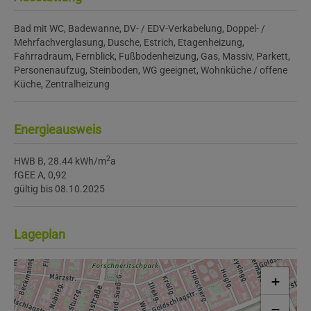
Bad mit WC
Badewanne
DV- / EDV-Verkabelung
Doppel- /
Mehrfachverglasung
Dusche
Estrich
Etagenheizung
Fahrradraum
Fernblick
Fußbodenheizung
Gas
Massiv
Parkett
Personenaufzug
Steinboden
WG geeignet
Wohnküche / offene
Küche
Zentralheizung
Energieausweis
2
HWB
B, 28.44 kWh/m
a
fGEE
A, 0,92
gültig bis
08.10.2025
Lageplan
+
−