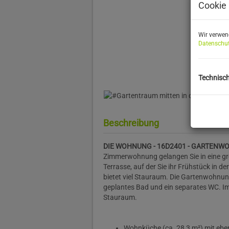
Cookie 
Wir verwen
Datenschut
Technisc
Beschreibung
DIE WOHNUNG - 16D2401 - GARTEN
Zimmerwohnung gelangen Sie in eine gr
Terrasse, auf der Sie ihr Frühstück in 
bietet viel Stauraum. Die Gartenwohnun
geplantes Bad und ein separates WC. Im 
Stauraum.
Wohnküche (ca. 28,3 m²) mit ebe