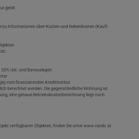
ur geölt
ierzu Informationen über Kosten und Nebenkosten (Kauf)
Objekten
Ust.
. 20% Ust. und Barauslagen
otar
ig vom finanzierenden Kreditinstitut
rlich berechnet werden. Die gegenständliche Wohnung ist
lung, eine genaue Betriebskostenberechnung liegt noch
ojekt verfügbaren Objekten, finden Sie unter www.cardo.at