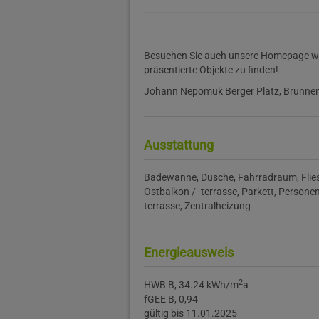
Besuchen Sie auch unsere Homepage www
präsentierte Objekte zu finden!
Johann Nepomuk Berger Platz, Brunne
Ausstattung
Badewanne
Dusche
Fahrradraum
Flie
Ostbalkon / -terrasse
Parkett
Persone
terrasse
Zentralheizung
Energieausweis
2
HWB
B, 34.24 kWh/m
a
fGEE
B, 0,94
gültig bis
11.01.2025