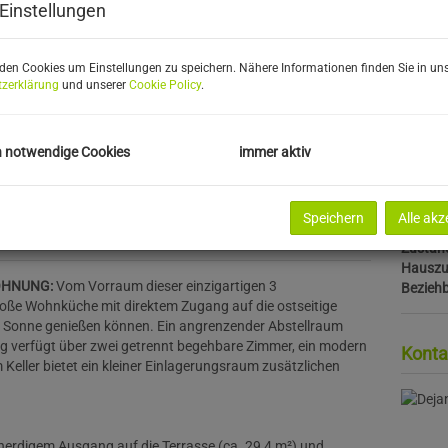
Wohnfl
Einstellungen
Gartenf
Balkonf
Bäder
den Cookies um Einstellungen zu speichern. Nähere Informationen finden Sie in uns
zerklärung
und unserer
Cookie Policy
.
WC
Balkon
Gärten
HWB
h notwendige Cookies
immer aktiv
fGEE
gültig b
Baujah
Speichern
Alle akz
Bauart
Zustan
Hauszu
WOHNUNG:
Vom Vorraum dieser einzigartigen 3
Bezieh
oße Wohnküche mit direktem Zugang auf die ostseitige
der Sonne genießen können. Ein angrenzender Abstellraum
g verfügt über zwei getrennt begehbare Zimmer, ein modern
Konta
Keller bietet ein kleiner Einlagerungsraum zusätzlichen
nerdigem Ausgang auf die Terrasse (ca. 29,4 m²) und