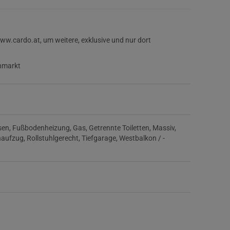
.cardo.at, um weitere, exklusive und nur dort
nmarkt
sen
Fußbodenheizung
Gas
Getrennte Toiletten
Massiv
naufzug
Rollstuhlgerecht
Tiefgarage
Westbalkon / -