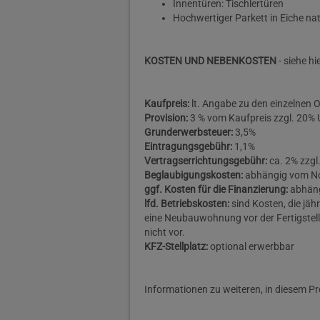
Innentüren: Tischlertüren
Hochwertiger Parkett in Eiche nat
KOSTEN UND NEBENKOSTEN
- siehe h
Kaufpreis:
lt. Angabe zu den einzelnen 
Provision:
3 % vom Kaufpreis zzgl. 20% 
Grunderwerbsteuer:
3,5%
Eintragungsgebühr:
1,1%
Vertragserrichtungsgebühr:
ca. 2% zzgl
Beglaubigungskosten:
abhängig vom N
ggf. Kosten für die Finanzierung:
abhäng
lfd. Betriebskosten:
sind Kosten, die jäh
eine Neubauwohnung vor der Fertigstel
nicht vor.
KFZ-Stellplatz:
optional erwerbbar
Informationen zu weiteren, in diesem Pr