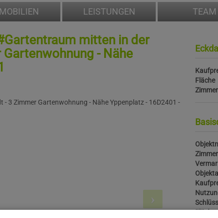
MOBILIEN
LEISTUNGEN
TEAM
 #Gartentraum mitten in der
Eckda
r Gartenwohnung - Nähe
1
Kaufpre
Fläche
Zimmer
Basis
Objektn
Zimmer
Vermar
Objekta
Kaufpre
Nutzun
Schlüss
Fläche