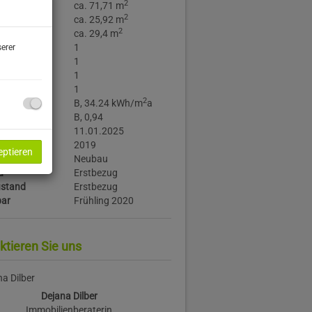
2
äche
ca. 71,71 m
2
läche
ca. 25,92 m
2
läche
ca. 29,4 m
1
erer
1
e
1
1
2
B, 34.24 kWh/m
a
B, 0,94
is
11.01.2025
r
2019
eptieren
Neubau
d
Erstbezug
stand
Erstbezug
bar
Frühling 2020
ktieren Sie uns
Dejana Dilber
Immobilienberaterin