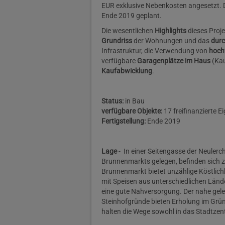
EUR exklusive Nebenkosten angesetzt. Das
Ende 2019 geplant.
Die wesentlichen
Highlights
dieses Proje
Grundriss
der Wohnungen und das
dur
Infrastruktur, die Verwendung von
hoch
verfügbare
Garagenplätze im Haus
(Kau
Kaufabwicklung
.
Status:
in Bau
verfügbare Objekte:
17 freifinanzierte 
Fertigstellung:
Ende 2019
Lage
- In einer Seitengasse der Neuler
Brunnenmarkts gelegen, befinden sich z
Brunnenmarkt bietet unzählige Köstlich
mit Speisen aus unterschiedlichen Lände
eine gute Nahversorgung. Der nahe gel
Steinhofgründe bieten Erholung im Grün
halten die Wege sowohl in das Stadtzen