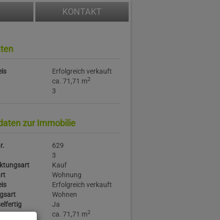
KONTAKT
ten
is
Erfolgreich verkauft
2
ca. 71,71 m
3
daten zur Immobilie
r.
629
3
ktungsart
Kauf
rt
Wohnung
is
Erfolgreich verkauft
gsart
Wohnen
elfertig
Ja
2
ca. 71,71 m