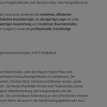
 Projekt befindet sich derzeit in Bau. Die Fertigstellung ist
kts sind unter anderem die
modernen, effizienten
chdachte Raumkonzept
, die
einzigartige Lage
mit toller
wertiger Ausstattung
und
modernen Baumaterialien
,
f möglich) sowie die
professionelle, treuhändige
Eigentumswohnungen, 8 KFZ-Stellplätze
chenfelderstraße, nahe des hippen Yppen Platz und
ahlreiche Einkaufsmöglichkeiten in Gehdistanz: Der
keiten, frisches Obst, Gemüse und Blumen sowie Lokale
rn. Die Neulerchenfelder Straße und Thaliastraße, bieten
egene Wilhelminenberg, der Kongresspark und die
en. Die unmittelbare Anbindung an den öffentlichen Verkehr
trum Wiens als auch in die Naherholungsgebiete sehr kurz.