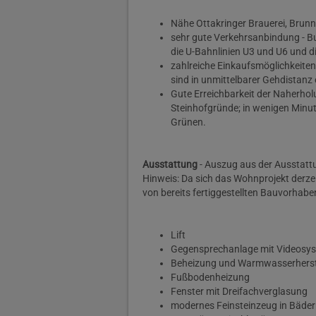
Nähe Ottakringer Brauerei, Brun
sehr gute Verkehrsanbindung - Bu
die U-Bahnlinien U3 und U6 und d
zahlreiche Einkaufsmöglichkeite
sind in unmittelbarer Gehdistanz 
Gute Erreichbarkeit der Naherho
Steinhofgründe; in wenigen Minut
Grünen.
Ausstattung
- Auszug aus der Ausstat
Hinweis: Da sich das Wohnprojekt derzeit
von bereits fertiggestellten Bauvorhabe
Lift
Gegensprechanlage mit Videosy
Beheizung und Warmwasserherste
Fußbodenheizung
Fenster mit Dreifachverglasung
modernes Feinsteinzeug in Bäde