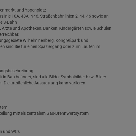
nenmarkt und Yppenplatz
slinie 10A, 48A, N46, Straßenbahnlinien 2, 44, 46 sowie an
ie S-Bahn
n, Ärzte und Apotheken, Banken, Kindergärten sowie Schulen
erreichbar.
lungsgebiete Wilhelminenberg, Kongreßpark und
en sind Sie für einen Spaziergang oder zum Laufen im
tungsbeschreibung
 in Bau befindet, sind alle Bilder Symbolbilder bzw. Bilder
n. Die tatsächliche Ausstattung kann variieren.
stem
llung mittels zentralem Gas-Brennwertsystem
rn und WCs