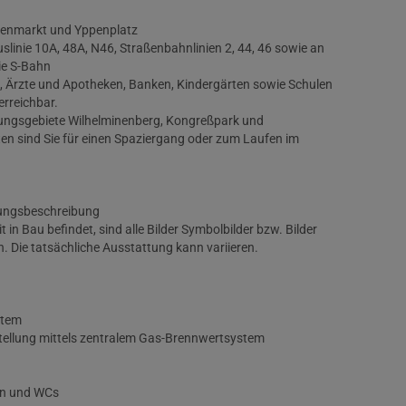
nenmarkt und Yppenplatz
slinie 10A, 48A, N46, Straßenbahnlinien 2, 44, 46 sowie an
ie S-Bahn
n, Ärzte und Apotheken, Banken, Kindergärten sowie Schulen
erreichbar.
lungsgebiete Wilhelminenberg, Kongreßpark und
en sind Sie für einen Spaziergang oder zum Laufen im
tungsbeschreibung
 in Bau befindet, sind alle Bilder Symbolbilder bzw. Bilder
n. Die tatsächliche Ausstattung kann variieren.
stem
llung mittels zentralem Gas-Brennwertsystem
rn und WCs