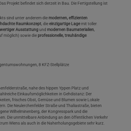
 Projekt befindet sich derzeit in Bau. Die Fertigstellung ist
kts sind unter anderem die
modernen, effizienten
chdachte Raumkonzept
, die
einzigartige Lage
mit toller
wertiger Ausstattung
und
modernen Baumaterialien
,
f möglich) sowie die
professionelle, treuhändige
Eigentumswohnungen, 8 KFZ-Stellplätze
chenfelderstraße, nahe des hippen Yppen Platz und
ahlreiche Einkaufsmöglichkeiten in Gehdistanz: Der
keiten, frisches Obst, Gemüse und Blumen sowie Lokale
rn. Die Neulerchenfelder Straße und Thaliastraße, bieten
egene Wilhelminenberg, der Kongresspark und die
en. Die unmittelbare Anbindung an den öffentlichen Verkehr
trum Wiens als auch in die Naherholungsgebiete sehr kurz.