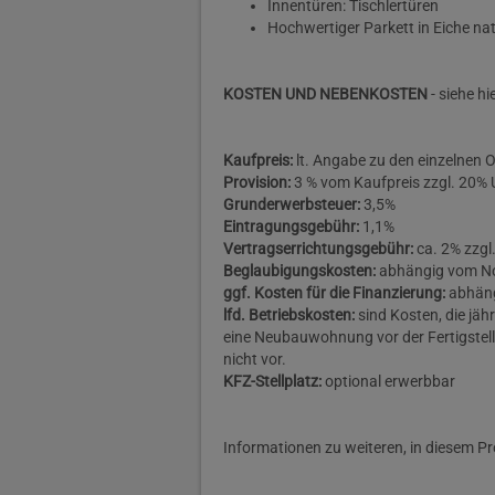
Innentüren: Tischlertüren
Hochwertiger Parkett in Eiche nat
KOSTEN UND NEBENKOSTEN
- siehe h
Kaufpreis:
lt. Angabe zu den einzelnen 
Provision:
3 % vom Kaufpreis zzgl. 20% 
Grunderwerbsteuer:
3,5%
Eintragungsgebühr:
1,1%
Vertragserrichtungsgebühr:
ca. 2% zzgl
Beglaubigungskosten:
abhängig vom N
ggf. Kosten für die Finanzierung:
abhäng
lfd. Betriebskosten:
sind Kosten, die jäh
eine Neubauwohnung vor der Fertigstel
nicht vor.
KFZ-Stellplatz:
optional erwerbbar
Informationen zu weiteren, in diesem Pr