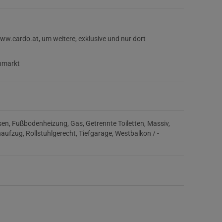
.cardo.at, um weitere, exklusive und nur dort
nmarkt
sen
Fußbodenheizung
Gas
Getrennte Toiletten
Massiv
naufzug
Rollstuhlgerecht
Tiefgarage
Westbalkon / -