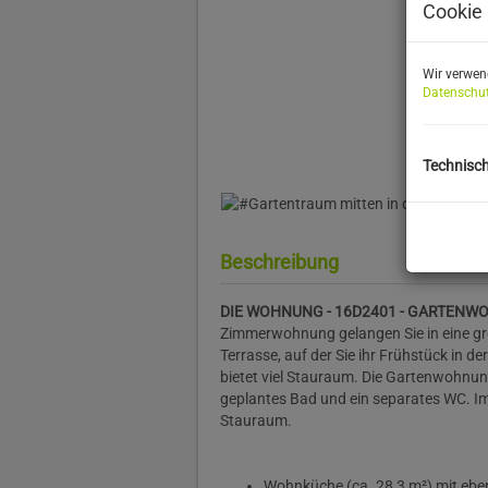
Cookie 
Wir verwen
Datenschut
Technisc
Beschreibung
DIE WOHNUNG - 16D2401 - GARTEN
Zimmerwohnung gelangen Sie in eine gr
Terrasse, auf der Sie ihr Frühstück in 
bietet viel Stauraum. Die Gartenwohnun
geplantes Bad und ein separates WC. Im 
Stauraum.
Wohnküche (ca. 28,3 m²) mit ebe