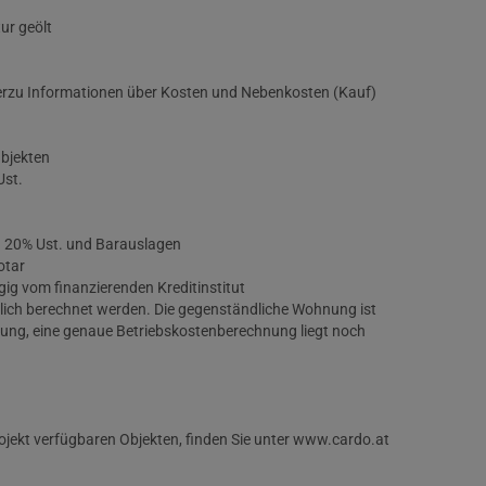
ur geölt
ierzu Informationen über Kosten und Nebenkosten (Kauf)
Objekten
Ust.
. 20% Ust. und Barauslagen
otar
ig vom finanzierenden Kreditinstitut
rlich berechnet werden. Die gegenständliche Wohnung ist
lung, eine genaue Betriebskostenberechnung liegt noch
ojekt verfügbaren Objekten, finden Sie unter www.cardo.at