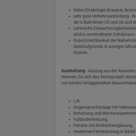
Nähe Ottakringer Brauerei, Brun
sehr gute Verkehrsanbindung - Bu
die U-Bahnlinien U3 und U6 und d
zahlreiche Einkaufsmöglichkeite
sind in unmittelbarer Gehdistanz 
Gute Erreichbarkeit der Naherho
Steinhofgründe; in wenigen Minut
Grünen.
Ausstattung
- Auszug aus der Ausstat
Hinweis: Da sich das Wohnprojekt derzeit
von bereits fertiggestellten Bauvorhabe
Lift
Gegensprechanlage mit Videosy
Beheizung und Warmwasserherste
Fußbodenheizung
Fenster mit Dreifachverglasung
modernes Feinsteinzeug in Bäde