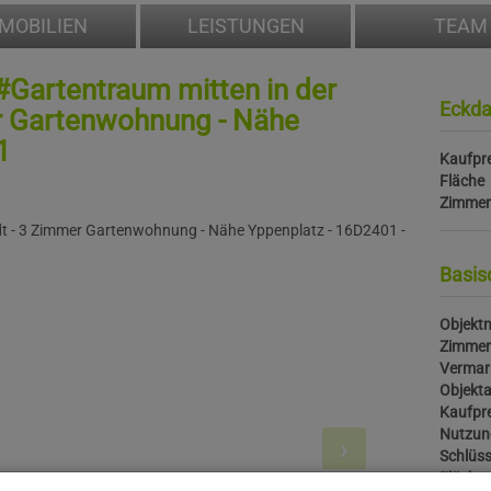
MOBILIEN
LEISTUNGEN
TEAM
 #Gartentraum mitten in der
Eckda
r Gartenwohnung - Nähe
1
Kaufpre
Fläche
Zimmer
Basis
Objektn
Zimmer
Vermar
Objekta
Kaufpre
Nutzun
Schlüss
Fläche