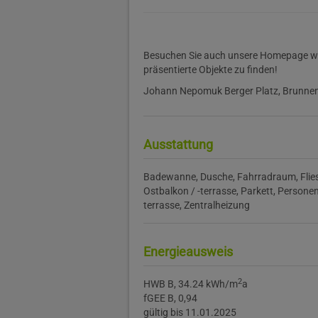
Besuchen Sie auch unsere Homepage www
präsentierte Objekte zu finden!
Johann Nepomuk Berger Platz, Brunne
Ausstattung
Badewanne
Dusche
Fahrradraum
Flie
Ostbalkon / -terrasse
Parkett
Persone
terrasse
Zentralheizung
Energieausweis
2
HWB
B, 34.24 kWh/m
a
fGEE
B, 0,94
gültig bis
11.01.2025