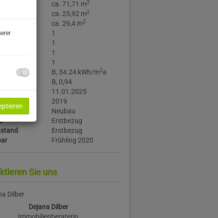
2
äche
ca. 71,71 m
2
läche
ca. 25,92 m
2
läche
ca. 29,4 m
1
erer
1
e
1
1
2
B, 34.24 kWh/m
a
B, 0,94
is
11.01.2025
r
2019
eptieren
Neubau
d
Erstbezug
stand
Erstbezug
bar
Frühling 2020
ktieren Sie uns
Dejana Dilber
Immobilienberaterin