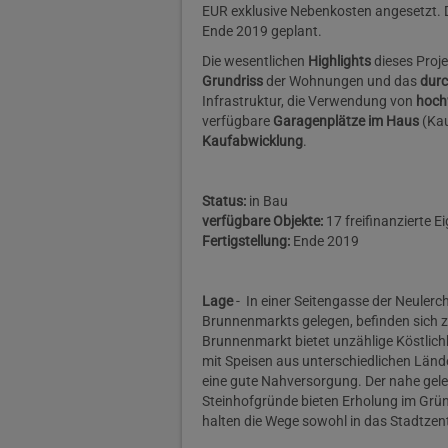
EUR exklusive Nebenkosten angesetzt. Das
Ende 2019 geplant.
Die wesentlichen
Highlights
dieses Proje
Grundriss
der Wohnungen und das
dur
Infrastruktur, die Verwendung von
hoch
verfügbare
Garagenplätze im Haus
(Kau
Kaufabwicklung
.
Status:
in Bau
verfügbare Objekte:
17 freifinanzierte 
Fertigstellung:
Ende 2019
Lage
- In einer Seitengasse der Neuler
Brunnenmarkts gelegen, befinden sich z
Brunnenmarkt bietet unzählige Köstlich
mit Speisen aus unterschiedlichen Lände
eine gute Nahversorgung. Der nahe gel
Steinhofgründe bieten Erholung im Grün
halten die Wege sowohl in das Stadtzen