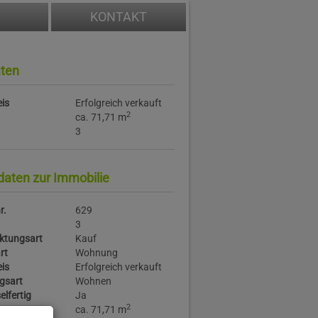
KONTAKT
ten
is
Erfolgreich verkauft
2
ca. 71,71 m
3
daten zur Immobilie
r.
629
3
ktungsart
Kauf
rt
Wohnung
is
Erfolgreich verkauft
gsart
Wohnen
elfertig
Ja
2
ca. 71,71 m