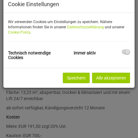
Cookie Einstellungen
Wir verwenden Cookies um Einstellungen zu speichern. Nähere
Informationen finden Sie in unserer
Datenschutzerklärung
und unserer
Cookie Policy
.
Technisch notwendige
immer aktiv
Cookies
Beschreibung
Lagerfläche in der Nahe der Westbahnstraße Höhe Neubaugasse
Speichern
Alle akzeptieren
zu vergeben.
Fläche: 13,23 m², absperrbar, trocken & klimatisiert und mit einem
Lift 24/7 erreichbar
ab sofort verfügbar, Kündigungsverzicht 12 Monate
Kosten
Miete: EUR 191,50 zzgl 20% Ust.
Kaution: EUR 700,-