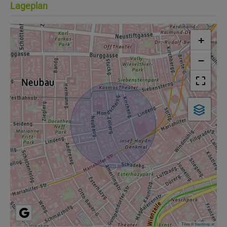
Lageplan
+
−
Tiles ©
basemap.at