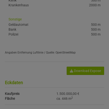
Klinik
500 m
Krankenhaus
2000 m
Sonstige
Geldautomat
500 m
Bank
500 m
Polizei
500 m
Angaben Entfernung Luftlinie / Quelle: OpenStreetMap
Download Expose
Eckdaten
Kaufpreis
1.500.000,00 €
2
Fläche
ca. 446 m