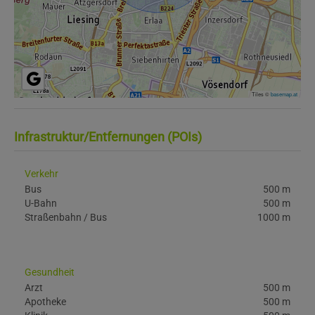
Tiles ©
basemap.at
Infrastruktur/Entfernungen (POIs)
Verkehr
Bus
500 m
U-Bahn
500 m
Straßenbahn / Bus
1000 m
Gesundheit
Arzt
500 m
Apotheke
500 m