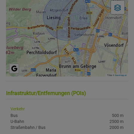
Tiles ©
basemap.at
Infrastruktur/Entfernungen (POIs)
Verkehr
Bus
500 m
U-Bahn
2500 m
Straßenbahn / Bus
2000 m