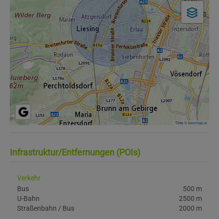
Tiles ©
basemap.at
Infrastruktur/Entfernungen (POIs)
Verkehr
Bus
500 m
U-Bahn
2500 m
Straßenbahn / Bus
2000 m