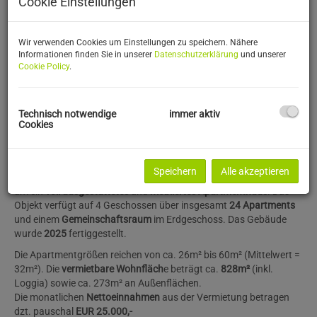
Cookie Einstellungen
Wir verwenden Cookies um Einstellungen zu speichern. Nähere
Informationen finden Sie in unserer
Datenschutzerklärung
und unserer
Cookie Policy
.
Technisch notwendige
immer aktiv
Cookies
Beschreibung
Speichern
Alle akzeptieren
Bei der verkaufsgegenständlichen Liegenschaft handelt es sich
um ein
voll ausgestattetes
und
möbliertes Apartmenthaus
. Das
Objekt verfügt auf 4 Geschossen über insgesamt
24
Apartments
und einem
Gemeinschaftsraum
im Erdgeschoss. Das Gebäude
wurde
2025
fertiggestellt.
Die Apartmentgrößen reichen von ca. 26m² bis 60m² (Mittelwert =
32m²). Die
vermietbare Wohnfläch
e beträgt ca.
828m²
(inkl.
Loggia) sowie ca. 273m² an Außenflächen.
Die monatlichen
Nettoeinnahmen
aus der Vermietung betragen
dzt. pauschal
EUR 25.000,-