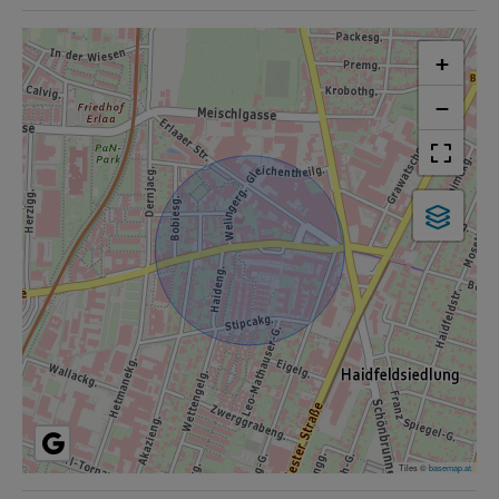
+
−
Tiles ©
basemap.at