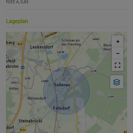
fGEE
A, 0,83
Lageplan
+
−