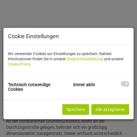
Cookie Einstellungen
Wir verwenden Cookies um Einstellungen zu speichern. Nähere
Informationen finden Sie in unserer
Datenschutzerklärung
und unserer
Cookie Policy
.
Beschreibung
Technisch notwendige
immer aktiv
Cookies
Auf dem Areal wurde ein modernes, repräsentatives Bürohaus mit
angeschlossener Lagerhalle errichtet, das vielfältige
Nutzungsmöglichkeiten für Unternehmen unterschiedlichster
Speichern
Alle akzeptieren
Branchen bietet.
An der nordöstlichen Grundstücksseite, direkt an der
Durchzugsstraße gelegen, befindet sich ein großzügig
dimensionierter Garagentrakt. Dieser umfasst unterschiedlich