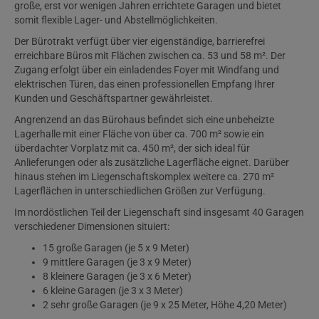
große, erst vor wenigen Jahren errichtete Garagen und bietet
somit flexible Lager- und Abstellmöglichkeiten.
Der Bürotrakt verfügt über vier eigenständige, barrierefrei
erreichbare Büros mit Flächen zwischen ca. 53 und 58 m². Der
Zugang erfolgt über ein einladendes Foyer mit Windfang und
elektrischen Türen, das einen professionellen Empfang Ihrer
Kunden und Geschäftspartner gewährleistet.
Angrenzend an das Bürohaus befindet sich eine unbeheizte
Lagerhalle mit einer Fläche von über ca. 700 m² sowie ein
überdachter Vorplatz mit ca. 450 m², der sich ideal für
Anlieferungen oder als zusätzliche Lagerfläche eignet. Darüber
hinaus stehen im Liegenschaftskomplex weitere ca. 270 m²
Lagerflächen in unterschiedlichen Größen zur Verfügung.
Im nordöstlichen Teil der Liegenschaft sind insgesamt 40 Garagen
verschiedener Dimensionen situiert:
15 große Garagen (je 5 x 9 Meter)
9 mittlere Garagen (je 3 x 9 Meter)
8 kleinere Garagen (je 3 x 6 Meter)
6 kleine Garagen (je 3 x 3 Meter)
2 sehr große Garagen (je 9 x 25 Meter, Höhe 4,20 Meter)