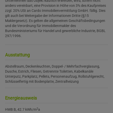
Unternehmen das Objekt käuflich erwerben, wird, sofern nicht
anders vereinbart, eine Provision in Höhe von 3% des Kaufpreises
zzgl. 20% USt an Cardo Immobilienvermittlung GmbH. fällig. Dies
gilt auch bei Weitergabe der Informationen Dritte (§15
Maklergesetz). Es gelten die allgemeinen Geschäftsbedingungen
und die Verordnung für Immobilienmakler des
Bundesministeriums für Handel und gewerbliche Industrie, BGBL
297/1996.
Ausstattung
Abstellraum
Deckenleuchten
Doppel- / Mehrfachverglasung
Dusche
Estrich
Fliesen
Getrennte Toiletten
Kabelkanäle
Unterputz
Parkplatz
Pellets
Personenaufzug
Rollstuhlgerecht
Schlüsselfertig mit Bodenplatte
Zentralheizung
Energieausweis
2
HWB
B, 42.7 kWh/m
a