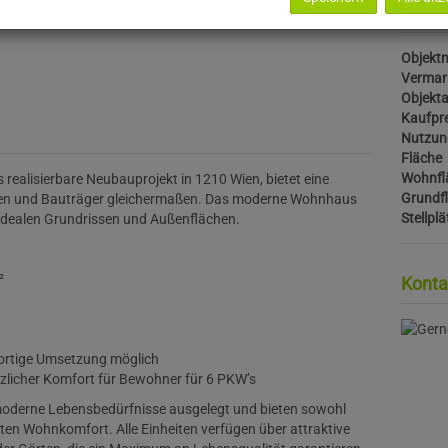
Basis
Objektn
Vermar
Objekta
Kaufpre
Nutzun
Fläche
Wohnfl
 realisierbare Neubauprojekt in 1210 Wien, bietet eine
Grundf
oren und Bauträger gleichermaßen. Das moderne Wohnhaus
Stellplä
dealen Grundrissen und Außenflächen.
²
Konta
ortige Umsetzung möglich
zlicher Komfort für Bewohner für 6 PKW’s
moderne Lebensbedürfnisse ausgelegt und bieten sowohl
ten Wohnkomfort. Alle Einheiten verfügen über attraktive