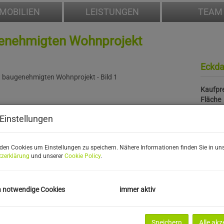
MOBILIEN
LEISTUNGEN
TEAM
genehmigten Wohnprojekt
Eckda
Kaufpre
Fläche
Einstellungen
Preis
den Cookies um Einstellungen zu speichern. Nähere Informationen finden Sie in uns
Kaufpre
zerklärung
und unserer
Cookie Policy
.
Grundb
Grunde
h notwendige Cookies
immer aktiv
Speichern
Alle akz