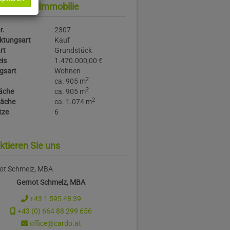
daten zur Immobilie
r.
2307
ktungsart
Kauf
rt
Grundstück
is
1.470.000,00 €
gsart
Wohnen
2
ca. 905 m
2
äche
ca. 905 m
2
läche
ca. 1.074 m
tze
6
ktieren Sie uns
Gernot Schmelz, MBA
+43 1 595 48 39
+43 (0) 664 88 299 656
office@cardo.at