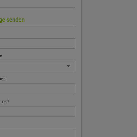
ge senden
me
ame