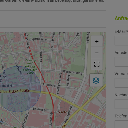
er Gärten, die ein Maximum an Lebensqualität garantieren.
Anfra
E-Mail
+
−
Anrede
Vorna
Nachn
Telefon