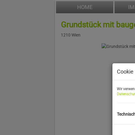
HOME
IM
Grundstück mit bau
1210 Wien
Cookie 
Wir verwen
Datenschut
Technisc