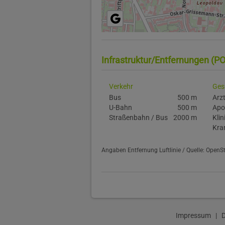
Infrastruktur/Entfernungen (PO
Verkehr
Ges
Bus
500 m
Arz
U-Bahn
500 m
Apo
Straßenbahn / Bus
2000 m
Klin
Kra
Angaben Entfernung Luftlinie / Quelle: Open
Impressum
|