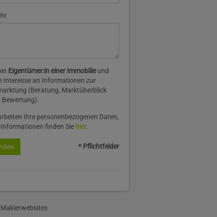
cht
bin
Eigentümer:in einer Immobilie
und
 Interesse an Informationen zur
arktung (Beratung, Marktüberblick
 Bewertung).
arbeiten Ihre personenbezogenen Daten,
 Informationen finden Sie
hier
.
* Pflichtfelder
nden
 Maklerwebsites