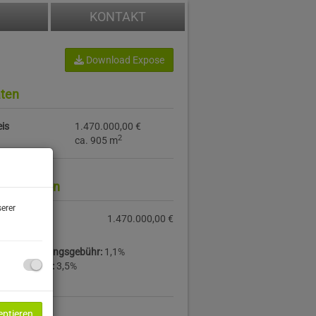
KONTAKT
Download Expose
ten
is
1.470.000,00 €
2
ca. 905 m
information
erer
is:
1.470.000,00 €
ucheintragungsgebühr:
1,1%
rwerbsteuer:
3,5%
eptieren