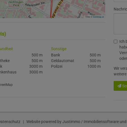
Nachri
Tiles ©
basemap.at
Is)
Ich 
habe
undheit
Sonstige
Verm
t
500 m
Bank
500 m
oder
theke
500 m
Geldautomat
500 m
ik
3000 m
Polizei
1000 m
Wir ver
nkenhaus
3000 m
weitere
StreetMap
Se
Datenschutz
| Website powered by
Justimmo / Immobiliensoftware und