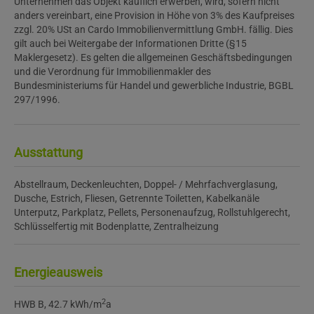
Unternehmen das Objekt käuflich erwerben, wird, sofern nicht
anders vereinbart, eine Provision in Höhe von 3% des Kaufpreises
zzgl. 20% USt an Cardo Immobilienvermittlung GmbH. fällig. Dies
gilt auch bei Weitergabe der Informationen Dritte (§15
Maklergesetz). Es gelten die allgemeinen Geschäftsbedingungen
und die Verordnung für Immobilienmakler des
Bundesministeriums für Handel und gewerbliche Industrie, BGBL
297/1996.
Ausstattung
Abstellraum
Deckenleuchten
Doppel- / Mehrfachverglasung
Dusche
Estrich
Fliesen
Getrennte Toiletten
Kabelkanäle
Unterputz
Parkplatz
Pellets
Personenaufzug
Rollstuhlgerecht
Schlüsselfertig mit Bodenplatte
Zentralheizung
Energieausweis
2
HWB
B, 42.7 kWh/m
a