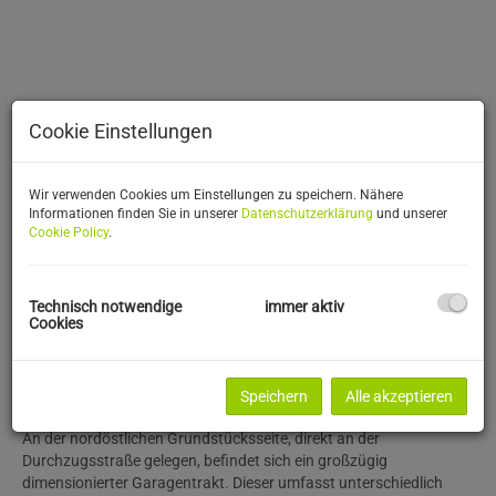
Cookie Einstellungen
Wir verwenden Cookies um Einstellungen zu speichern. Nähere
Informationen finden Sie in unserer
Datenschutzerklärung
und unserer
Cookie Policy
.
Beschreibung
Technisch notwendige
immer aktiv
Cookies
Auf dem Areal wurde ein modernes, repräsentatives Bürohaus mit
angeschlossener Lagerhalle errichtet, das vielfältige
Nutzungsmöglichkeiten für Unternehmen unterschiedlichster
Speichern
Alle akzeptieren
Branchen bietet.
An der nordöstlichen Grundstücksseite, direkt an der
Durchzugsstraße gelegen, befindet sich ein großzügig
dimensionierter Garagentrakt. Dieser umfasst unterschiedlich