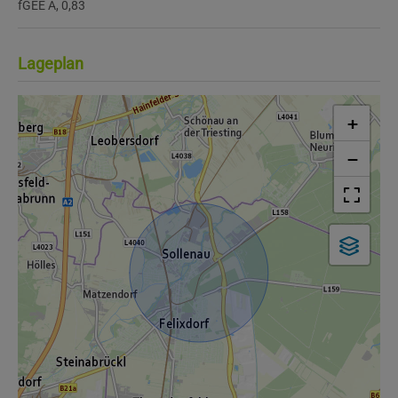
fGEE
A, 0,83
Lageplan
+
−