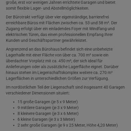
große, erst vor wenigen Jahren errichtete Garagen und bietet
somit flexible Lager- und Abstellmöglichkeiten.
Der Bürotrakt verfügt über vier eigenständige, barrierefrei
erreichbare Büros mit Flächen zwischen ca. 53 und 58 m². Der
Zugang erfolgt über ein einladendes Foyer mit Windfang und
elektrischen Türen, das einen professionellen Empfang Ihrer
Kunden und Geschäftspartner gewährleistet.
Angrenzend an das Bürohaus befindet sich eine unbeheizte
Lagerhalle mit einer Fläche von über ca. 700 m² sowie ein
überdachter Vorplatz mit ca. 450 m², der sich ideal für
Anlieferungen oder als zusätzliche Lagerfläche eignet. Darüber
hinaus stehen im Liegenschaftskomplex weitere ca. 270 m²
Lagerflächen in unterschiedlichen Größen zur Verfügung.
Im nordöstlichen Teil der Liegenschaft sind insgesamt 40 Garagen
verschiedener Dimensionen situiert:
15 große Garagen (je 5 x 9 Meter)
9 mittlere Garagen (je 3 x 9 Meter)
8 kleinere Garagen (je 3 x 6 Meter)
6 kleine Garagen (je 3 x 3 Meter)
2 sehr große Garagen (je 9 x 25 Meter, Höhe 4,20 Meter)