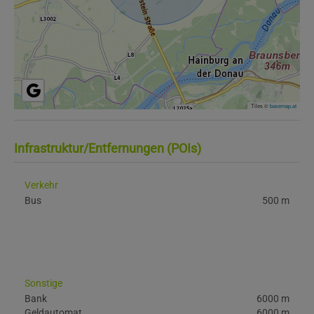
Tiles ©
basemap.at
Infrastruktur/Entfernungen (POIs)
Verkehr
Bus
500 m
Sonstige
Bank
6000 m
Geldautomat
6000 m