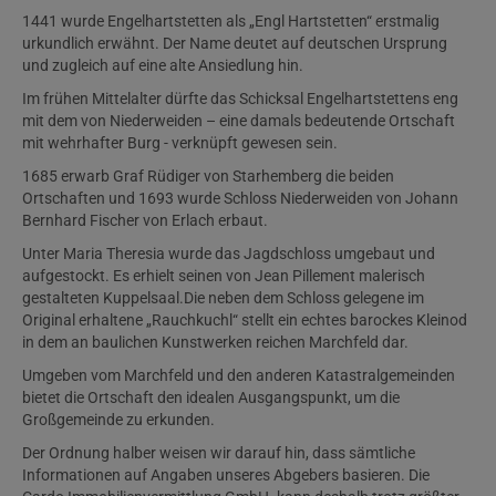
1441 wurde Engelhartstetten als „Engl Hartstetten“ erstmalig
urkundlich erwähnt. Der Name deutet auf deutschen Ursprung
und zugleich auf eine alte Ansiedlung hin.
Im frühen Mittelalter dürfte das Schicksal Engelhartstettens eng
mit dem von Niederweiden – eine damals bedeutende Ortschaft
mit wehrhafter Burg - verknüpft gewesen sein.
1685 erwarb Graf Rüdiger von Starhemberg die beiden
Ortschaften und 1693 wurde Schloss Niederweiden von Johann
Bernhard Fischer von Erlach erbaut.
Unter Maria Theresia wurde das Jagdschloss umgebaut und
aufgestockt. Es erhielt seinen von Jean Pillement malerisch
gestalteten Kuppelsaal.Die neben dem Schloss gelegene im
Original erhaltene „Rauchkuchl“ stellt ein echtes barockes Kleinod
in dem an baulichen Kunstwerken reichen Marchfeld dar.
Umgeben vom Marchfeld und den anderen Katastralgemeinden
bietet die Ortschaft den idealen Ausgangspunkt, um die
Großgemeinde zu erkunden.
Der Ordnung halber weisen wir darauf hin, dass sämtliche
Informationen auf Angaben unseres Abgebers basieren. Die