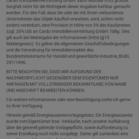
Cardo Immobilienvermittlung GmbH. kann deshalb trotz größter
Sorgfalt nicht für die Richtigkeit dieser Angaben haftbar gemacht
werden. Für den Fall, dass Sie oder ein mit Ihnen verbundenes
Unternehmen das Objekt käuflich erwerben, wird, sofern nicht
anders vereinbart, eine Provision in Höhe von 3% des Kaufpreises
zzgl. 20% USt an Cardo Immobilienvermittlung GmbH. fällig. Dies
gilt auch bei Weitergabe der Informationen Dritte (§15
Maklergesetz). Es gelten die allgemeinen Geschäftsbedingungen
und die Verordnung für Immobilienmakler des
Bundesministeriums für Handel und gewerbliche Industrie, BGBL
297/1996.
BITTE BEACHTEN SIE, DASS WIR AUFGRUND DER
NACHWEISPFLICHT GEGENÜBER DEM EIGENTÜMER NUR
ANFRAGEN MIT VOLLSTÄNDIGER BEKANNTGABE VON NAME
UND ANSCHRIFT BEARBEITEN KÖNNEN.
Für weitere Informationen oder eine Besichtigung stehe ich gerne
zu Ihrer Verfügung.
Hinweis gemäß Energieausweisvorlagegesetz: Ein Energieausweis
wurde vom Eigentümer bzw. Verkäufer, nach unserer Aufklärung
über die generell geltende Vorlagepflicht, sowie Aufforderung zu
seiner Erstellung noch nicht vorgelegt. Daher gilt zumindest eine