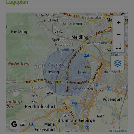
Lageplan
+
−
Tiles ©
basemap.at