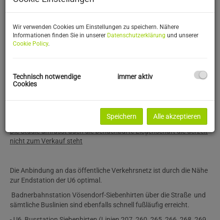
Wir verwenden Cookies um Einstellungen zu speichern. Nähere
Informationen finden Sie in unserer
Datenschutzerklärung
und unserer
Cookie Policy
.
Technisch notwendige
immer aktiv
Cookies
Beschreibung
Zum verkaufen steht ein rechteckige Grundstück mit eine sehr
Speichern
Alle akzeptieren
gute Infrastruktur, eine Studie von Besitzer steht zur Verfügung.
Die Studie umfasst auch die benachbarte Liegenschaft die derzeit
nicht zum Verkauf steht
Die Anbindung an das öffentliche Verkehrsnetz ist durch die Nähe
zur Endstation der U6 optimal.
Badnerbahnstation Vösendorf-Siebenhirten über die Straße und
sämtliche Buslinien sind ebenfalls schnell fußläufig erreicht.
- U6, Busstation Siebenhirten (Linien 207, 260, 265, 266, 268, 269,