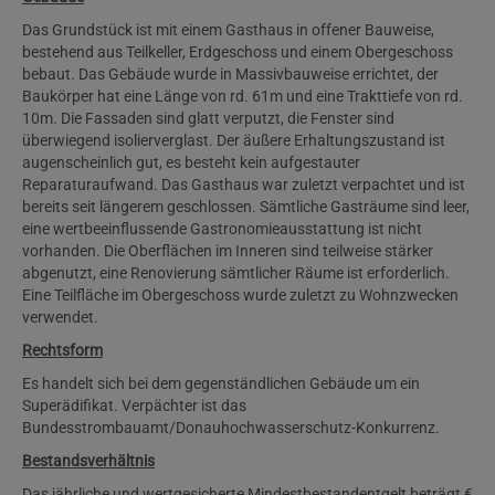
Das Grundstück ist mit einem Gasthaus in offener Bauweise,
bestehend aus Teilkeller, Erdgeschoss und einem Obergeschoss
bebaut. Das Gebäude wurde in Massivbauweise errichtet, der
Baukörper hat eine Länge von rd. 61m und eine Trakttiefe von rd.
10m. Die Fassaden sind glatt verputzt, die Fenster sind
überwiegend isolierverglast. Der äußere Erhaltungszustand ist
augenscheinlich gut, es besteht kein aufgestauter
Reparaturaufwand. Das Gasthaus war zuletzt verpachtet und ist
bereits seit längerem geschlossen. Sämtliche Gasträume sind leer,
eine wertbeeinflussende Gastronomieausstattung ist nicht
vorhanden. Die Oberflächen im Inneren sind teilweise stärker
abgenutzt, eine Renovierung sämtlicher Räume ist erforderlich.
Eine Teilfläche im Obergeschoss wurde zuletzt zu Wohnzwecken
verwendet.
Rechtsform
Es handelt sich bei dem gegenständlichen Gebäude um ein
Superädifikat
. Verpächter ist das
Bundesstrombauamt/Donauhochwasserschutz-Konkurrenz.
Bestandsverhältnis
Das jährliche und wertgesicherte Mindestbestandentgelt beträgt €