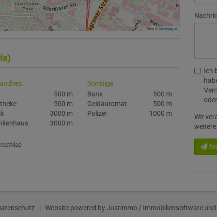
Nachri
Tiles ©
basemap.at
Is)
Ich 
habe
undheit
Sonstige
Verm
t
500 m
Bank
500 m
oder
theke
500 m
Geldautomat
500 m
ik
3000 m
Polizei
1000 m
Wir ver
nkenhaus
3000 m
weitere
StreetMap
Se
Datenschutz
| Website powered by
Justimmo / Immobiliensoftware und