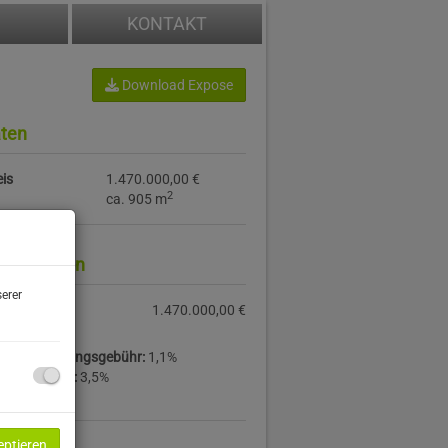
KONTAKT
Download Expose
ten
is
1.470.000,00 €
2
ca. 905 m
information
erer
is:
1.470.000,00 €
ucheintragungsgebühr:
1,1%
rwerbsteuer:
3,5%
eptieren