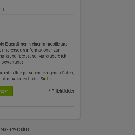
cht
bin
Eigentümer:in einer Immobilie
und
 Interesse an Informationen zur
arktung (Beratung, Marktüberblick
 Bewertung).
arbeiten Ihre personenbezogenen Daten,
 Informationen finden Sie
hier
.
* Pflichtfelder
nden
 Maklerwebsites