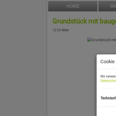
HOME
IM
Grundstück mit bau
1210 Wien
Cookie 
Wir verwen
Datenschut
Technisc