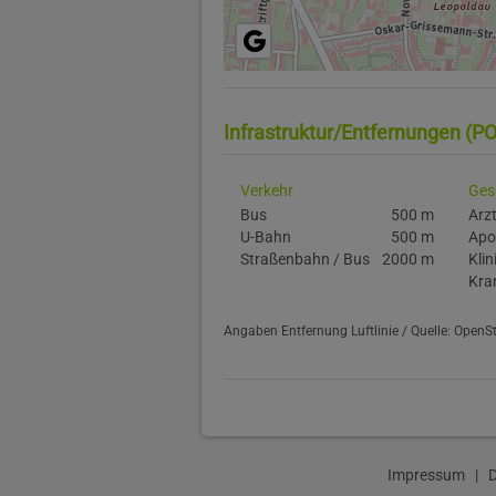
Infrastruktur/Entfernungen (PO
Verkehr
Ges
Bus
500 m
Arz
U-Bahn
500 m
Apo
Straßenbahn / Bus
2000 m
Klin
Kra
Angaben Entfernung Luftlinie / Quelle: Open
Impressum
|