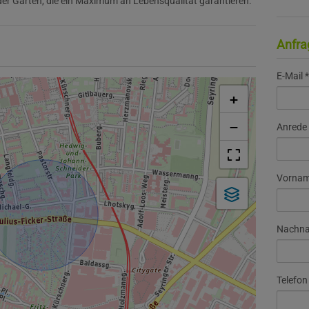
er Gärten, die ein Maximum an Lebensqualität garantieren.
Anfra
E-Mail
+
−
Anrede
Vorna
Nachn
Telefon