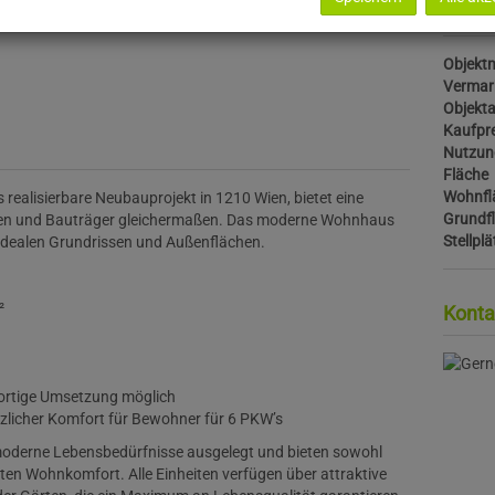
Basis
Objektn
Vermar
Objekta
Kaufpre
Nutzun
Fläche
Wohnfl
 realisierbare Neubauprojekt in 1210 Wien, bietet eine
Grundf
oren und Bauträger gleichermaßen. Das moderne Wohnhaus
Stellplä
dealen Grundrissen und Außenflächen.
²
Konta
ortige Umsetzung möglich
zlicher Komfort für Bewohner für 6 PKW’s
moderne Lebensbedürfnisse ausgelegt und bieten sowohl
ten Wohnkomfort. Alle Einheiten verfügen über attraktive