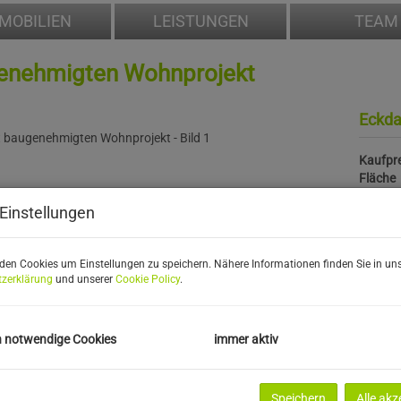
MOBILIEN
LEISTUNGEN
TEAM
genehmigten Wohnprojekt
Eckda
Kaufpre
Fläche
Einstellungen
Preis
den Cookies um Einstellungen zu speichern. Nähere Informationen finden Sie in uns
Kaufpre
zerklärung
und unserer
Cookie Policy
.
Grundb
Grunde
h notwendige Cookies
immer aktiv
Speichern
Alle akz