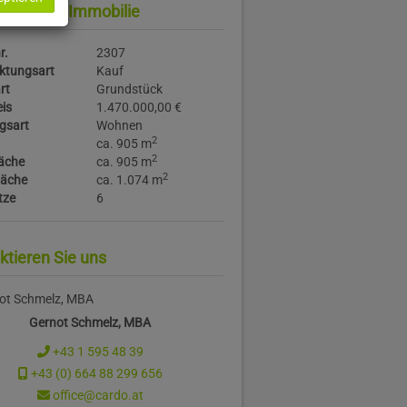
daten zur Immobilie
r.
2307
ktungsart
Kauf
rt
Grundstück
is
1.470.000,00 €
gsart
Wohnen
2
ca. 905 m
2
äche
ca. 905 m
2
läche
ca. 1.074 m
tze
6
ktieren Sie uns
Gernot Schmelz, MBA
+43 1 595 48 39
+43 (0) 664 88 299 656
office@cardo.at