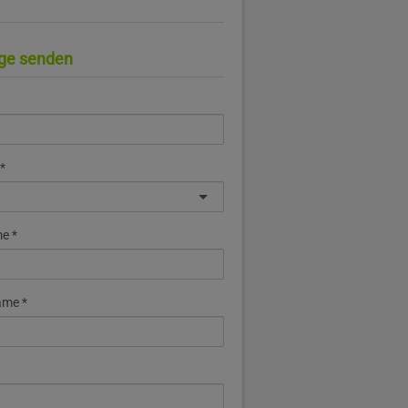
ge senden
me
ame