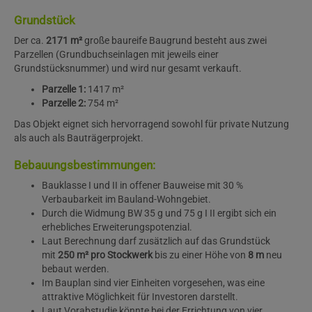
Grundstück
Der ca.
2171 m²
große baureife Baugrund besteht aus zwei
Parzellen (Grundbuchseinlagen mit jeweils einer
Grundstücksnummer) und wird nur gesamt verkauft.
Parzelle 1:
1417 m²
Parzelle 2:
754 m²
Das Objekt eignet sich hervorragend sowohl für private Nutzung
als auch als Bauträgerprojekt.
Bebauungsbestimmungen:
Bauklasse I und II in offener Bauweise mit 30 %
Verbaubarkeit im Bauland-Wohngebiet.
Durch die Widmung BW 35 g und 75 g I II ergibt sich ein
erhebliches Erweiterungspotenzial.
Laut Berechnung darf zusätzlich auf das Grundstück
mit
250 m² pro Stockwerk
bis zu einer Höhe von
8 m
neu
bebaut werden.
Im Bauplan sind vier Einheiten vorgesehen, was eine
attraktive Möglichkeit für Investoren darstellt.
Laut Vorabstudie könnte bei der Errichtung von vier