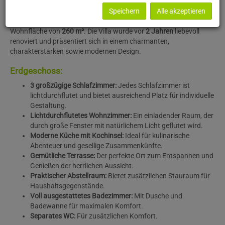
einen atemberaubenden Panoramablick über den Wienerwald.
Das
Speichern
Alle akzeptieren
im Jahr
1895
erbaute Haus erstreckt sich über eine
Grundstücksfläche von
1417 m²
und bietet eine großzügige
Wohnfläche von
260 m²
. Die Villa wurde vor
2 Jahren
liebevoll
renoviert und präsentiert sich in einem charmanten,
charakterstarken sowie modernen Design.
Erdgeschoss:
3 großzügige Schlafzimmer:
Jedes Schlafzimmer ist
lichtdurchflutet und bietet ausreichend Platz für individuelle
Gestaltung.
Lichtdurchflutetes Wohnzimmer:
Ein einladender Raum, der
durch große Fenster mit natürlichem Licht geflutet wird.
Moderne Küche mit Kochinsel:
Ideal für kulinarische
Abenteuer und gesellige Zusammenkünfte.
Gemütliche Terrasse:
Der perfekte Ort zum Entspannen und
Genießen der herrlichen Aussicht.
Praktischer Abstellraum:
Bietet zusätzlichen Stauraum für
Haushaltsgegenstände.
Voll ausgestattetes Badezimmer:
Mit Dusche und
Badewanne für maximalen Komfort.
Separates WC:
Für zusätzlichen Komfort.