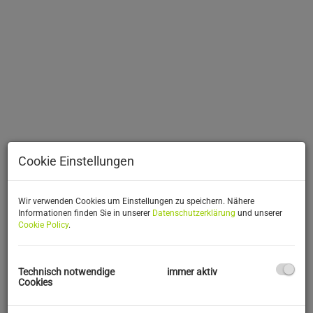
Cookie Einstellungen
Wir verwenden Cookies um Einstellungen zu speichern. Nähere
Informationen finden Sie in unserer
Datenschutzerklärung
und unserer
Cookie Policy
.
Beschreibung
Technisch notwendige
immer aktiv
GROSSZÜGIGE VILLA MIT 2 GRUNDSTÜCKEN UND
Cookies
WUNDERBARER FERNSICHT ZU KAUFEN ODER MIETEN!
Diese beeindruckende Villa befindet sich in Hanglage und bietet