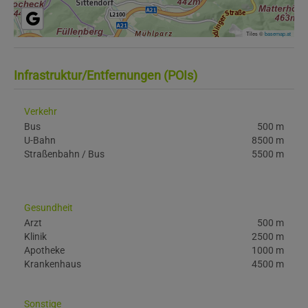
Tiles ©
basemap.at
Infrastruktur/Entfernungen (POIs)
Verkehr
Bus
500 m
U-Bahn
8500 m
Straßenbahn / Bus
5500 m
Gesundheit
Arzt
500 m
Klinik
2500 m
Apotheke
1000 m
Krankenhaus
4500 m
Sonstige