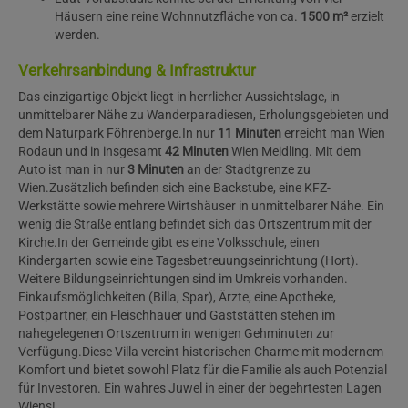
Häusern eine reine Wohnnutzfläche von ca.
1500 m²
erzielt
werden.
Verkehrsanbindung & Infrastruktur
Das einzigartige Objekt liegt in herrlicher Aussichtslage, in
unmittelbarer Nähe zu Wanderparadiesen, Erholungsgebieten und
dem Naturpark Föhrenberge.
In nur
11 Minuten
erreicht man Wien
Rodaun und in insgesamt
42 Minuten
Wien Meidling. Mit dem
Auto ist man in nur
3 Minuten
an der Stadtgrenze zu
Wien.
Zusätzlich befinden sich eine Backstube, eine KFZ-
Werkstätte sowie mehrere Wirtshäuser in unmittelbarer Nähe. Ein
wenig die Straße entlang befindet sich das Ortszentrum mit der
Kirche.
In der Gemeinde gibt es eine Volksschule, einen
Kindergarten sowie eine Tagesbetreuungseinrichtung (Hort).
Weitere Bildungseinrichtungen sind im Umkreis vorhanden.
Einkaufsmöglichkeiten (Billa, Spar), Ärzte, eine Apotheke,
Postpartner, ein Fleischhauer und Gaststätten stehen im
nahegelegenen Ortszentrum in wenigen Gehminuten zur
Verfügung.
Diese Villa vereint historischen Charme mit modernem
Komfort und bietet sowohl Platz für die Familie als auch Potenzial
für Investoren. Ein wahres Juwel in einer der begehrtesten Lagen
Wiens!