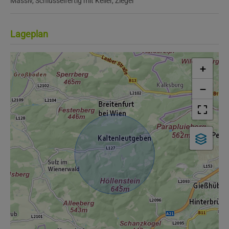
Massiv
Schlüsselfertig mit Keller
Ziegel
Lageplan
+
−