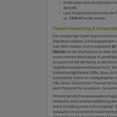
Im Bauplan sind vier Einheiten vo
darstellt.
Laut Vorabstudie könnte bei der 
ca.
1500 m²
erzielt werden.
Verkehrsanbindung & Infrastrukt
Das einzigartige Objekt liegt in herrlich
Wanderparadiesen, Erholungsgebieten 
man Wien Rodaun und in insgesamt
42 
Minuten
an der Stadtgrenze zu Wien.
Zus
sowie mehrere Wirtshäuser in unmittelba
Ortszentrum mit der Kirche.
In der Gemei
Tagesbetreuungseinrichtung (Hort). Wei
Einkaufsmöglichkeiten (Billa, Spar), Ärz
Gaststätten stehen im nahegelegenen 
Villa vereint historischen Charme mit m
auch Potenzial für Investoren. Ein wahr
Hinweis gemäß Energieausweisvorlageg
Verkäufer, nach unserer Aufklärung über
seiner Erstellung noch nicht vorgelegt. 
Gebäudes entsprechende Gesamtenergiee