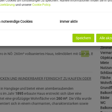
den Cookies um Einstellungen zu speichern. Nähere Informationen finden Sie in uns
zerklärung
und unserer
Cookie Policy
.
Provisi
bezahlt
Kaution
h notwendige Cookies
immer aktiv
Basis
Speichern
Alle akz
Objektn
Zimmer
Vermar
Objekta
Miete
Nutzun
Schlüss
Fläche
ÜCKEN UND WUNDERBARER FERNSICHT ZU KAUFEN ODER
Wohnfl
Grundf
ch in Hanglage und bietet einen atemberaubenden
Balkonf
s im Jahr
1895
erbaute Haus erstreckt sich über eine
Bäder
etet eine großzügige Wohnfläche von
260 m²
. Die Villa wurde
WC
äsentiert sich in einem charmanten, charakterstarken sowie
Balkon