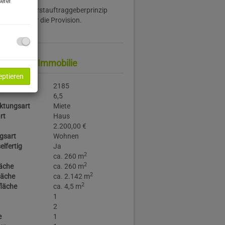
erer
on:
Gemäß Erstauftraggeberprinzip
 der Abgeber die Provision.
:
6.600,00 €
daten zur Immobilie
eptieren
r.
2185
6,5
ktungsart
Miete
rt
Haus
2.200,00 €
gsart
Wohnen
elfertig
Ja
2
ca. 260 m
2
äche
ca. 260 m
2
läche
ca. 2.142 m
2
läche
ca. 4,5 m
1
2
e
1