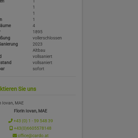
sen
1
1
1
n
1
lräume
4
r
1895
eßung
vollerschlossen
Sanierung
2023
Altbau
d
vollsaniert
stand
vollsaniert
bar
sofort
ktieren Sie uns
Florin Iovan, MAE
+43 (0) 1 - 59 548 39
+43(0)6605578148
office@cardo.at