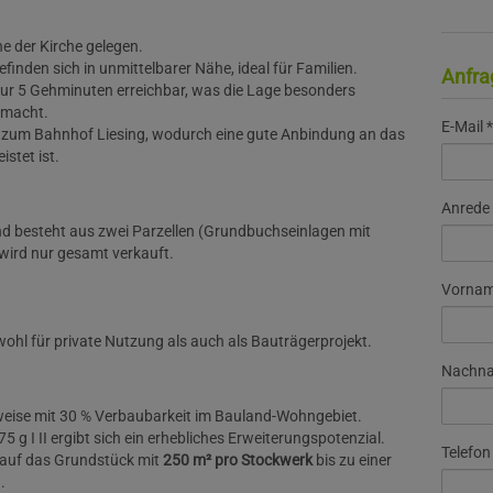
he der Kirche gelegen.
finden sich in unmittelbarer Nähe, ideal für Familien.
Anfra
nur 5 Gehminuten erreichbar, was die Lage besonders
n macht.
E-Mail
ell zum Bahnhof Liesing, wodurch eine gute Anbindung an das
stet ist.
Anrede
d besteht aus zwei Parzellen (Grundbuchseinlagen mit
wird nur gesamt verkauft.
Vorna
ohl für private Nutzung als auch als Bauträgerprojekt.
Nachn
uweise mit 30 % Verbaubarkeit im Bauland-Wohngebiet.
g I II ergibt sich ein erhebliches Erweiterungspotenzial.
Telefon
 auf das Grundstück mit
250 m² pro Stockwerk
bis zu einer
.