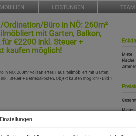
MOBILIEN
LEISTUNGEN
TEAM
Ordination/Büro in NÖ: 260m²
ilmöbliert mit Garten, Balkon,
für €2200 inkl. Steuer +
Eckda
kt kaufen möglich!
Miete
Fläche
Zimmer
Preis
Gesamt
Miete:
Umsatz
Einstellungen
monatl