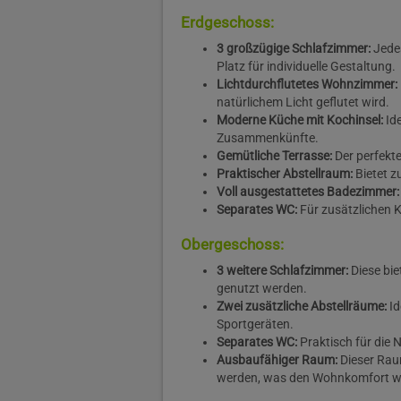
Erdgeschoss:
3 großzügige Schlafzimmer:
Jede
Platz für individuelle Gestaltung.
Lichtdurchflutetes Wohnzimmer:
natürlichem Licht geflutet wird.
Moderne Küche mit Kochinsel:
Id
Zusammenkünfte.
Gemütliche Terrasse:
Der perfekt
Praktischer Abstellraum:
Bietet 
Voll ausgestattetes Badezimmer:
Separates WC:
Für zusätzlichen 
Obergeschoss:
3 weitere Schlafzimmer:
Diese bie
genutzt werden.
Zwei zusätzliche Abstellräume:
I
Sportgeräten.
Separates WC:
Praktisch für die 
Ausbaufähiger Raum:
Dieser Rau
werden, was den Wohnkomfort we