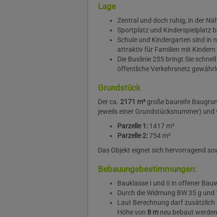
Lage
Zentral und doch ruhig, in der Nä
Sportplatz und Kinderspielplatz be
Schule und Kindergarten sind in 
attraktiv für Familien mit Kinder
Die Buslinie 255 bringt Sie schn
öffentliche Verkehrsnetz gewährlei
Grundstück
Der ca.
2171 m²
große baureife Baugrun
jeweils einer Grundstücksnummer) und 
Parzelle 1:
1417 m²
Parzelle 2:
754 m²
Das Objekt eignet sich hervorragend sow
Bebauungsbestimmungen:
Bauklasse I und II in offener Ba
Durch die Widmung BW 35 g und 75 
Laut Berechnung darf zusätzlich
Höhe von
8 m
neu bebaut werden