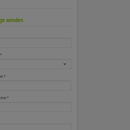
ge senden
me
ame