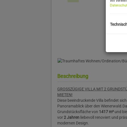
Wir verwen
Datenschut
Technisc
Beschreibung
GROSSZÜGIGE VILLA MIT 2 GRUNDST
MIETEN!
Diese beeindruckende Villa befindet si
Panoramablick über den Wienerwald.
Da
Grundstücksfläche von
1417 m²
und bi
vor
2 Jahren
liebevoll renoviert und pr
modernen Design.