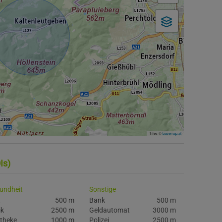
Tiles ©
basemap.at
Is)
undheit
Sonstige
t
500 m
Bank
500 m
ik
2500 m
Geldautomat
3000 m
theke
1000 m
Polizei
2500 m