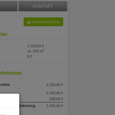
KONTAKT
Download Expose
ten
2.200,00 €
2
ca. 260 m
6,5
information
miete:
2.200,00 €
2.000,00 €
steuer:
200,00 €
iche Gesamtbelastung:
2.200,00 €