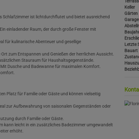
Terras
Keller
Gärten
s Schlafzimmer ist lichtdurchflutet und bietet ausreichend
Garage
Abstel
Ein einladender Raum, der durch große Fenster mit
Baujah
Erschli
eal für kulinarische Abenteuer und gesellige
Letzte 
Bauart
e Ort zum Entspannen und Genießen der herrlichen Aussicht.
Zustan
zusätzlichen Stauraum für Haushaltsgegenstände.
Hauszu
Mit Dusche und Badewanne für maximalen Komfort.
Bezieh
Komfort.
Konta
ten Platz für Familie oder Gäste und können vielseitig
deal zur Aufbewahrung von saisonalen Gegenständen oder
Nutzung durch Familie oder Gäste.
m kann leicht in ein zusätzliches Badezimmer umgewandelt
iter erhöht.