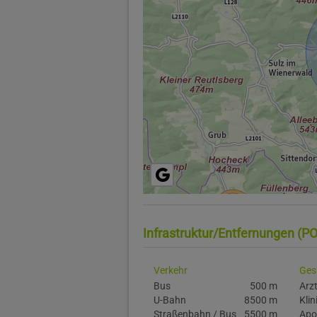
Infrastruktur/Entfernungen (PO
Verkehr
Ges
Bus
500 m
Arz
U-Bahn
8500 m
Klin
Straßenbahn / Bus
5500 m
Apo