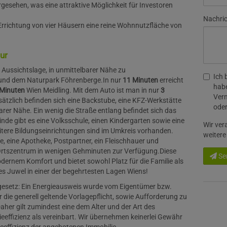
rgesehen, was eine attraktive Möglichkeit für Investoren
Nachri
Errichtung von vier Häusern eine reine Wohnnutzfläche von
ur
er Aussichtslage, in unmittelbarer Nähe zu
Ich 
und dem Naturpark Föhrenberge.
In nur
11 Minuten
erreicht
habe
Minuten
Wien Meidling. Mit dem Auto ist man in nur
3
Verm
ätzlich befinden sich eine Backstube, eine KFZ-Werkstätte
oder
rer Nähe. Ein wenig die Straße entlang befindet sich das
nde gibt es eine Volksschule, einen Kindergarten sowie eine
Wir ver
tere Bildungseinrichtungen sind im Umkreis vorhanden.
weitere
te, eine Apotheke, Postpartner, ein Fleischhauer und
Ortszentrum in wenigen Gehminuten zur Verfügung.
Diese
Se
odernem Komfort und bietet sowohl Platz für die Familie als
es Juwel in einer der begehrtesten Lagen Wiens!
esetz: Ein Energieausweis wurde vom Eigentümer bzw.
 die generell geltende Vorlagepflicht, sowie Aufforderung zu
Daher gilt zumindest eine dem Alter und der Art des
ffizienz als vereinbart. Wir übernehmen keinerlei Gewähr